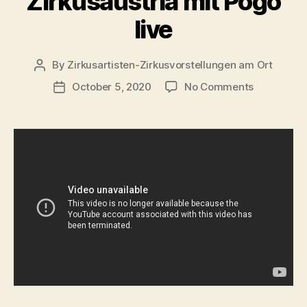
Zirkusaustria mit Pogo
live
By
Zirkusartisten-Zirkusvorstellungen am Ort
Post
author
on
October 5, 2020
No Comments
Post
Zirkusaustr
date
mit
Pogo
live