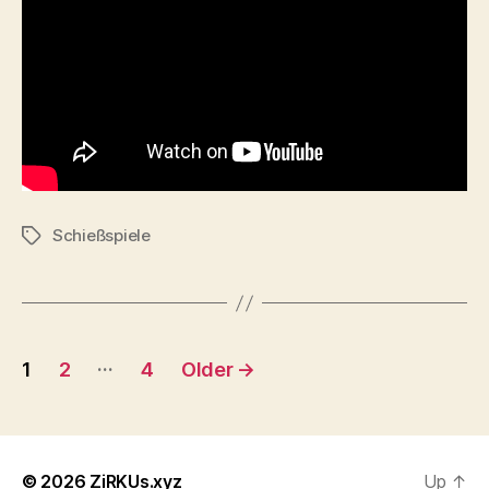
Österreich
Schießspiele
Tags
Posts
…
1
2
4
Older
→
pagination
© 2026
ZiRKUs.xyz
Up
↑