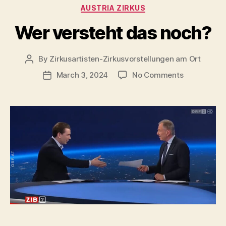
Categories
AUSTRIA ZIRKUS
Wer versteht das noch?
By
Zirkusartisten-Zirkusvorstellungen am Ort
Post
author
on
March 3, 2024
No Comments
Post
Wer
date
versteht
das
noch?