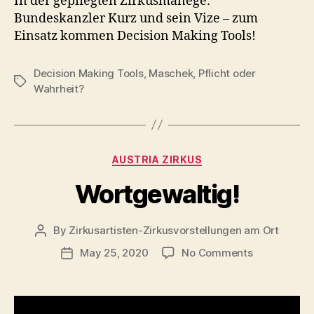
In der gepflegten Zirkusmanege:
Bundeskanzler Kurz und sein Vize – zum
Einsatz kommen
Decision Making Tools
!
Decision Making Tools
,
Maschek
,
Pflicht oder
Tags
Wahrheit?
Categories
AUSTRIA ZIRKUS
Wortgewaltig!
By
Zirkusartisten-Zirkusvorstellungen am Ort
Post
author
on
May 25, 2020
No Comments
Post
Wortgewalti
date