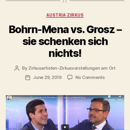
Categories
AUSTRIA ZIRKUS
Bohrn-Mena vs. Grosz –
sie schenken sich
nichts!
By
Zirkusartisten-Zirkusvorstellungen am Ort
Post
author
on
June 29, 2019
No Comments
Post
Bohrn-
date
Mena
vs.
Grosz
–
sie
schenken
sich