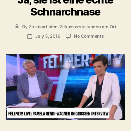
Schnarchnase
By
Zirkusartisten-Zirkusvorstellungen am Ort
Post
author
on
July 5, 2019
No Comments
Post
Ja,
date
sie
ist
eine
echte
Schnarchnas