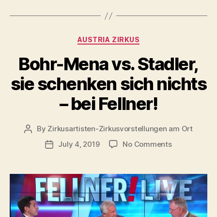
Categories
AUSTRIA ZIRKUS
Bohr-Mena vs. Stadler,
sie schenken sich nichts
– bei Fellner!
By
Zirkusartisten-Zirkusvorstellungen am Ort
Post
author
on
July 4, 2019
No Comments
Post
Bohr-
date
Mena
vs.
Stadler,
sie
schenken