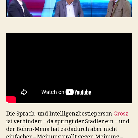
sich
nichts
–
bei
Fellner!
Die Sprach- und Intelligenz
bestie
person
Grosz
ist verhindert – da springt der Stadler ein – und
der Bohrn-Mena hat es dadurch aber nicht
einfacher – Meinung prallt gegen Meinung –