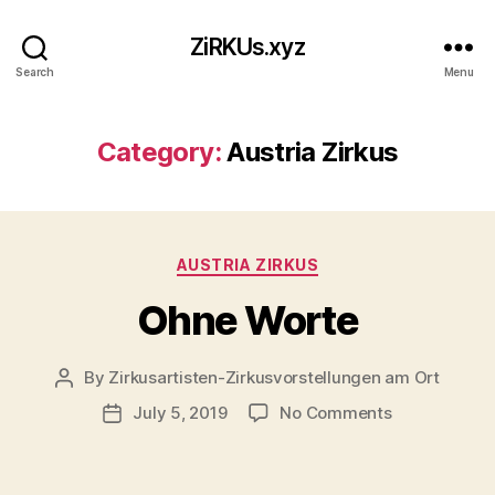
ZiRKUs.xyz
Search
Menu
Category:
Austria Zirkus
Categories
AUSTRIA ZIRKUS
Ohne Worte
By
Zirkusartisten-Zirkusvorstellungen am Ort
Post
author
on
July 5, 2019
No Comments
Post
Ohne
date
Worte