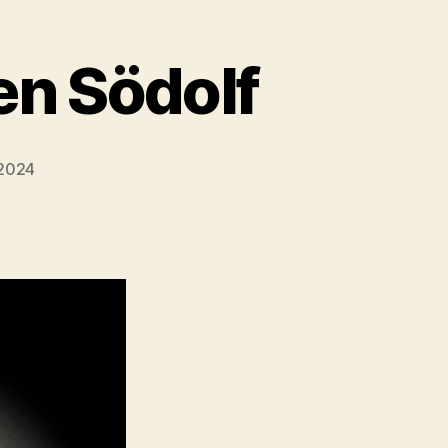
en Södolf
 2024