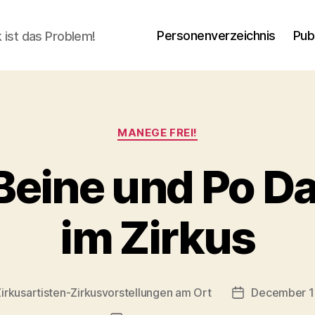
Personenverzeichnis
Pub
ik ist das Problem!
Categories
MANEGE FREI!
Beine und Po D
im Zirkus
irkusartisten-Zirkusvorstellungen am Ort
December 1
Post
date