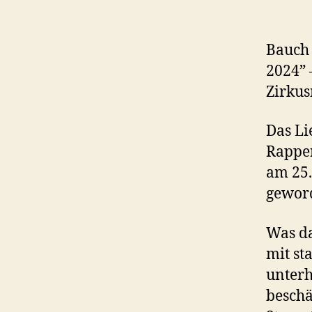
Bauch 
2024” 
Zirkus
Das Li
Rapper
am 25.
gewor
Was da
mit st
unterh
beschä