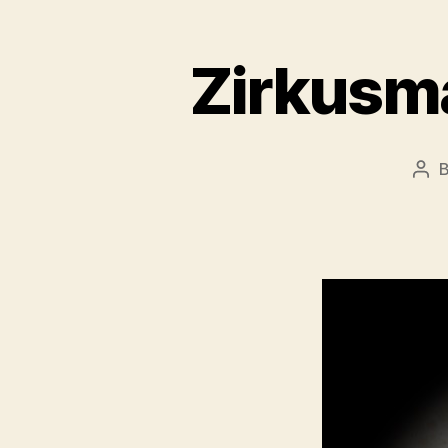
Zirkusma
Pos
aut