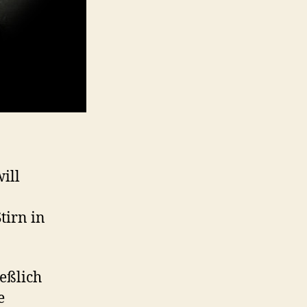
ill
tirn in
ießlich
e