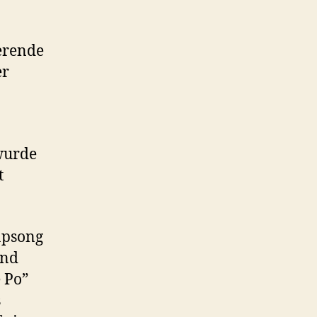
erende
er
wurde
t
apsong
und
 Po”
s