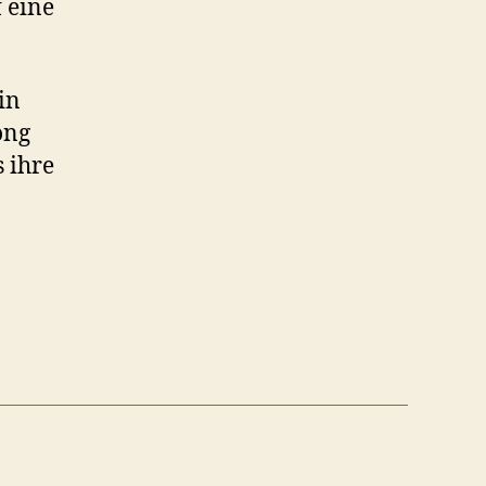
 eine
in
ong
 ihre