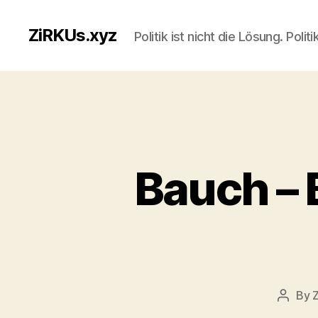
ZiRKUs.xyz
Politik ist nicht die Lösung. Polit
Bauch – 
By
Z
Post
author