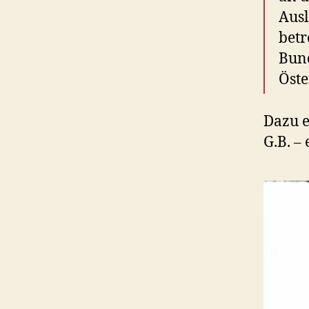
Ausl
betr
Bund
Öste
Dazu e
G.B. –