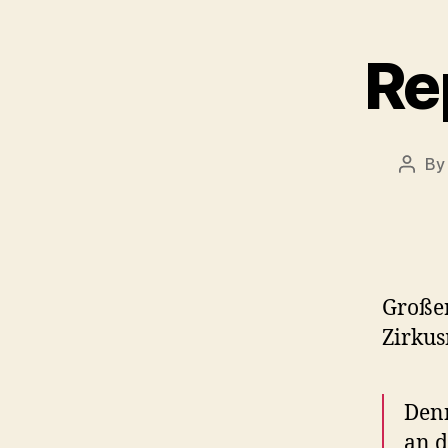
Re
B
Post
autho
Großer
Zirkus
Denn
an d