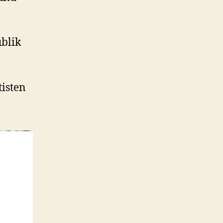
blik
tisten