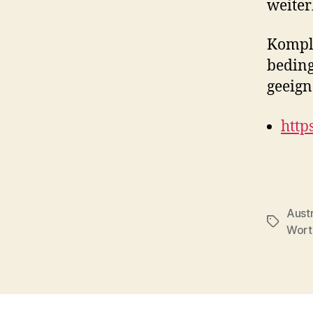
weiter
Kompli
beding
geeign
http
Austr
Tags
Wort