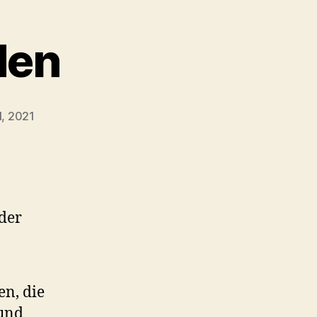
den
1, 2021
der
n, die
 und