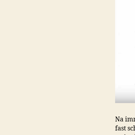
Na imm
fast s