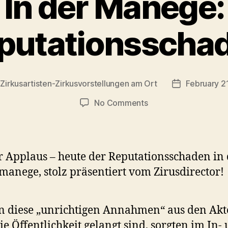
In der Manege:
putationsscha
y
Zirkusartisten-Zirkusvorstellungen am Ort
February 2
Post
r
date
on
No Comments
In
der
Manege:
Reputationsschaden
 Applaus – heute der Reputationsschaden in 
manege, stolz präsentiert vom Zirusdirector!
 diese „unrichtigen Annahmen“ aus den Akte
ie Öffentlichkeit gelangt sind, sorgten im In-