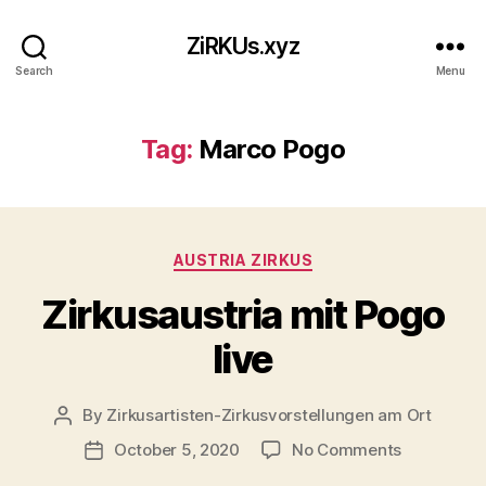
ZiRKUs.xyz
Search
Menu
Tag:
Marco Pogo
Categories
AUSTRIA ZIRKUS
Zirkusaustria mit Pogo
live
By
Zirkusartisten-Zirkusvorstellungen am Ort
Post
author
on
October 5, 2020
No Comments
Post
Zirkusaustr
date