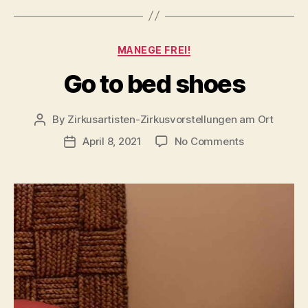
Categories
MANEGE FREI!
Go to bed shoes
By
Zirkusartisten-Zirkusvorstellungen am Ort
Post
author
on
April 8, 2021
No Comments
Post
Go
date
to
bed
shoes