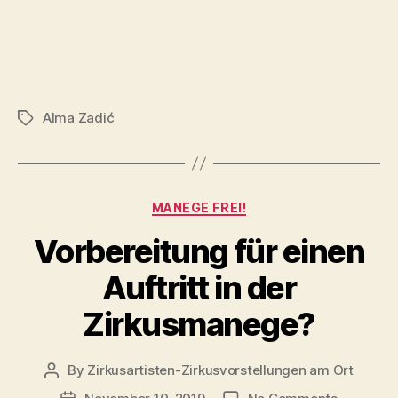
Alma Zadić
Tags
Categories
MANEGE FREI!
Vorbereitung für einen
Auftritt in der
Zirkusmanege?
By
Zirkusartisten-Zirkusvorstellungen am Ort
Post
author
on