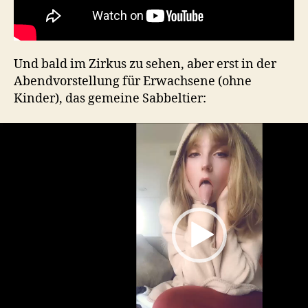
Und bald im Zirkus zu sehen, aber erst in der
Abendvorstellung für Erwachsene (ohne
Kinder), das gemeine Sabbeltier:
V
i
d
e
o
P
l
a
y
e