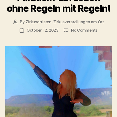
ohne Regeln mit Regeln!
By
Zirkusartisten-Zirkusvorstellungen am Ort
Post
author
on
October 12, 2023
No Comments
Post
Paradox?
date
Ein
Leben
ohne
Regeln
mit
Regeln!