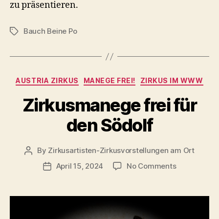
zu präsentieren.
Bauch Beine Po
Tags
Categories
AUSTRIA ZIRKUS
MANEGE FREI!
ZIRKUS IM WWW
Zirkusmanege frei für
den Södolf
By
Zirkusartisten-Zirkusvorstellungen am Ort
Post
author
on
April 15, 2024
No Comments
Post
Zirkusmane
date
frei
für
den