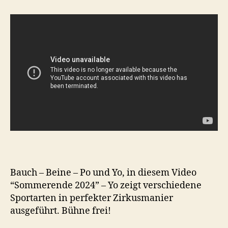
–
Beine
und
Po
Darbietu
im
Zirkus
Bauch – Beine – Po und Yo, in diesem Video
“Sommerende 2024” – Yo zeigt verschiedene
Sportarten in perfekter Zirkusmanier
ausgeführt. Bühne frei!