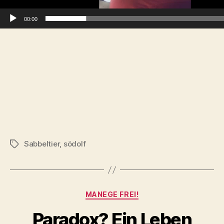
r
00:00
Sabbeltier
,
södolf
Tags
Categories
MANEGE FREI!
Paradox? Ein Leben