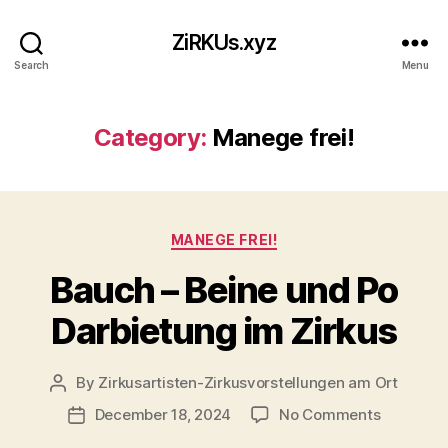
ZiRKUs.xyz
Search
Menu
Category:
Manege frei!
Categories
MANEGE FREI!
Bauch – Beine und Po
Darbietung im Zirkus
By
Zirkusartisten-Zirkusvorstellungen am Ort
Post
author
on
December 18, 2024
No Comments
Post
Bauch
date