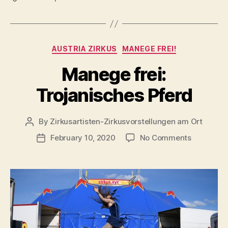
Categories
AUSTRIA ZIRKUS
MANEGE FREI!
Manege frei:
Trojanisches Pferd
By
Zirkusartisten-Zirkusvorstellungen am Ort
Post
author
on
February 10, 2020
No Comments
Post
Manege
date
frei:
Trojanisc
Pferd