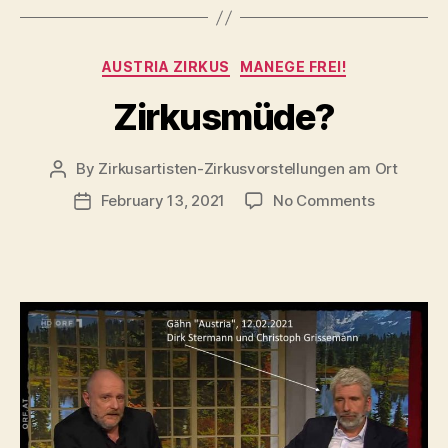
Categories
AUSTRIA ZIRKUS
MANEGE FREI!
Zirkusmüde?
By
Zirkusartisten-Zirkusvorstellungen am Ort
Post
author
on
February 13, 2021
No Comments
Post
Zirkusmü
date