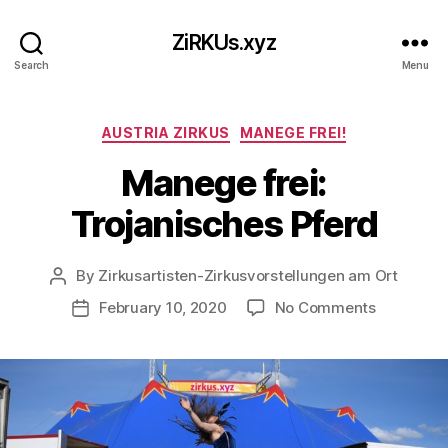
ZiRKUs.xyz
Search
Menu
Categories
AUSTRIA ZIRKUS
MANEGE FREI!
Manege frei:
Trojanisches Pferd
By
Zirkusartisten-Zirkusvorstellungen am Ort
Post
author
on
February 10, 2020
No Comments
Post
Manege
date
frei:
Trojanisc
Pferd