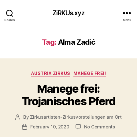
ZiRKUs.xyz
Search
Menu
Tag:
Alma Zadić
Categories
AUSTRIA ZIRKUS
MANEGE FREI!
Manege frei:
Trojanisches Pferd
By
Zirkusartisten-Zirkusvorstellungen am Ort
Post
author
on
February 10, 2020
No Comments
Post
Manege
date