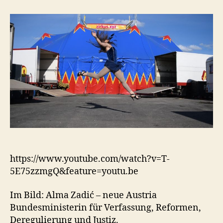
frei:
Trojanisc
Pferd
https://www.youtube.com/watch?v=T-
5E75zzmgQ&feature=youtu.be
Im Bild: Alma Zadić – neue Austria
Bundesministerin für Verfassung, Reformen,
Deregulierung und Justiz.