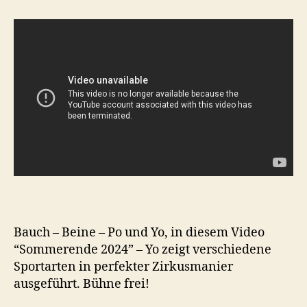
–
Beine
und
Po
Darbietu
im
Zirkus
Bauch – Beine – Po und Yo, in diesem Video
“Sommerende 2024” – Yo zeigt verschiedene
Sportarten in perfekter Zirkusmanier
ausgeführt. Bühne frei!