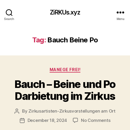
ZiRKUs.xyz
Search
Menu
Tag:
Bauch Beine Po
Categories
MANEGE FREI!
Bauch – Beine und Po
Darbietung im Zirkus
By
Zirkusartisten-Zirkusvorstellungen am Ort
Post
author
on
December 18, 2024
No Comments
Post
Bauch
date