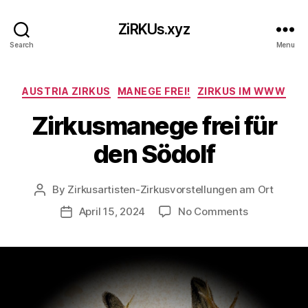
ZiRKUs.xyz
Search
Menu
Categories
AUSTRIA ZIRKUS
MANEGE FREI!
ZIRKUS IM WWW
Zirkusmanege frei für
den Södolf
By
Zirkusartisten-Zirkusvorstellungen am Ort
Post
author
on
April 15, 2024
No Comments
Post
Zirkusmane
date
frei
für
den
Södolf