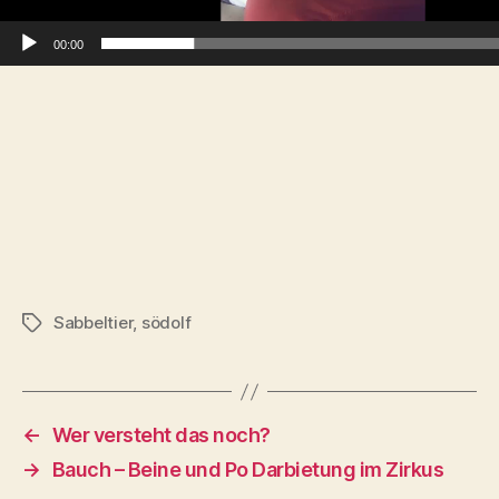
r
00:00
Sabbeltier
,
södolf
Tags
←
Wer versteht das noch?
→
Bauch – Beine und Po Darbietung im Zirkus