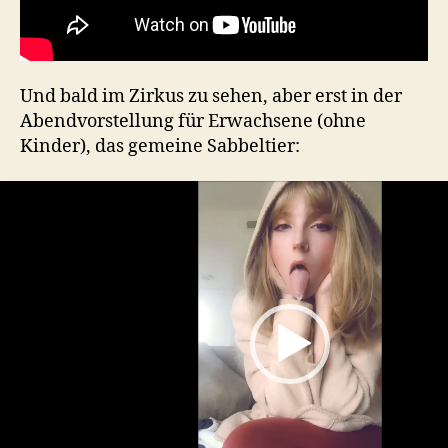
Und bald im Zirkus zu sehen, aber erst in der
Abendvorstellung für Erwachsene (ohne
Kinder), das gemeine Sabbeltier:
V
i
d
e
o
P
l
a
y
e