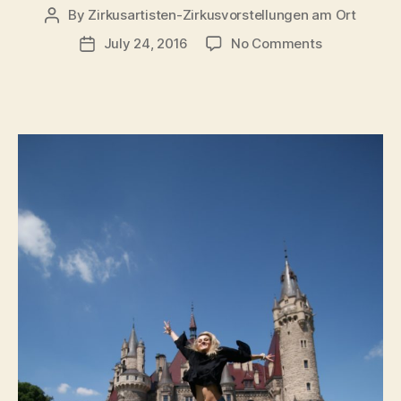
By
Zirkusartisten-Zirkusvorstellungen am Ort
Post
author
on
July 24, 2016
No Comments
Post
Ann:
date
Der
Sommerspr
vor
Schloss
Moschen
(ehem.
Oberschlesi