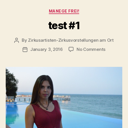
Categories
MANEGE FREI!
test #1
By
Zirkusartisten-Zirkusvorstellungen am Ort
Post
author
on
January 3, 2016
No Comments
Post
test
date
#1