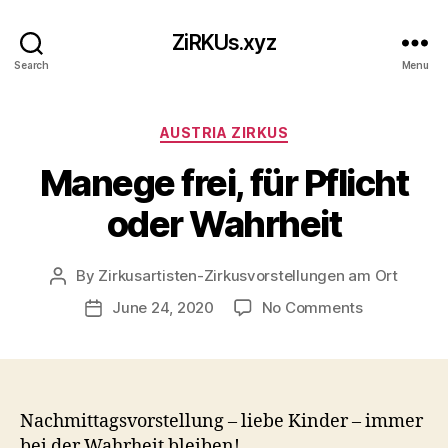
ZiRKUs.xyz
Search
Menu
Categories
AUSTRIA ZIRKUS
Manege frei, für Pflicht
oder Wahrheit
By
Zirkusartisten-Zirkusvorstellungen am Ort
Post
author
on
June 24, 2020
No Comments
Post
Manege
date
frei,
für
Pflicht
oder
Nachmittagsvorstellung – liebe Kinder – immer
Wahrheit
bei der Wahrheit bleiben!