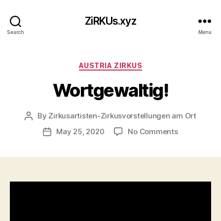
ZiRKUs.xyz
Search
Menu
Categories
AUSTRIA ZIRKUS
Wortgewaltig!
By
Zirkusartisten-Zirkusvorstellungen am Ort
Post
author
on
May 25, 2020
No Comments
Post
Wortgewalti
date