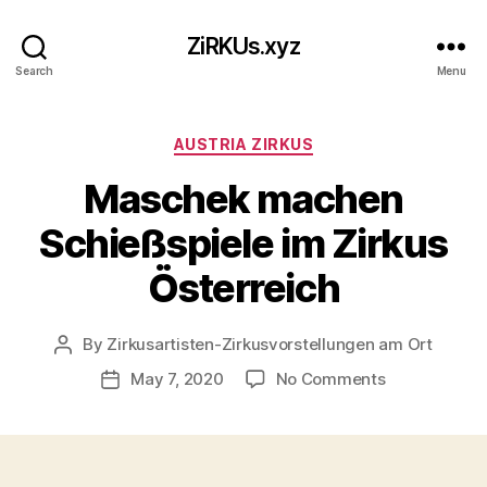
ZiRKUs.xyz
Search
Menu
Categories
AUSTRIA ZIRKUS
Maschek machen
Schießspiele im Zirkus
Österreich
By
Zirkusartisten-Zirkusvorstellungen am Ort
Post
author
on
May 7, 2020
No Comments
Post
Maschek
date
machen
Schießspiele
im