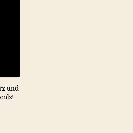
rz und
ools
!