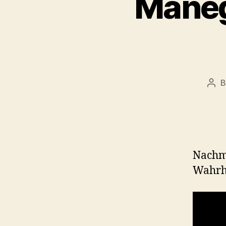
Manege
Pos
aut
Nachmi
Wahrhe