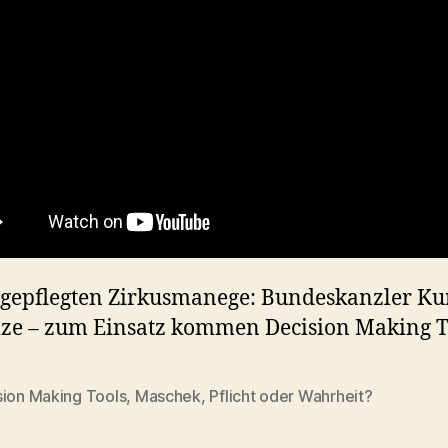
 gepflegten Zirkusmanege: Bundeskanzler Ku
Vize – zum Einsatz kommen
Decision Making T
sion Making Tools
,
Maschek
,
Pflicht oder Wahrheit?