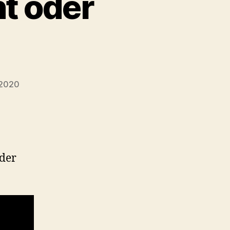
ht oder
 2020
 der