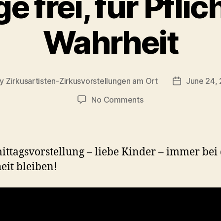
 frei, für Pflic
Wahrheit
By
Zirkusartisten-Zirkusvorstellungen am Ort
June 24,
t
Post
hor
date
on
No Comments
Manege
frei,
für
Pflicht
ttagsvorstellung – liebe Kinder – immer bei
oder
it bleiben!
Wahrheit