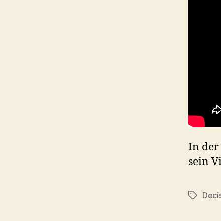
In der
sein 
Deci
Tags