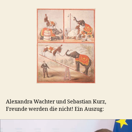
Sie
haben
ja
ein
eigenes
Hirn
…
Alexandra Wachter und Sebastian Kurz,
Freunde werden die nicht! Ein Auszug:
V
i