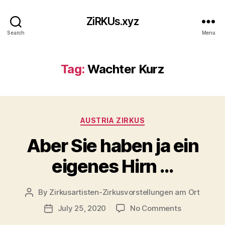
ZiRKUs.xyz
Search
Menu
Tag:
Wachter Kurz
Categories
AUSTRIA ZIRKUS
Aber Sie haben ja ein
eigenes Hirn …
By
Zirkusartisten-Zirkusvorstellungen am Ort
Post
author
on
July 25, 2020
No Comments
Post
Aber
date