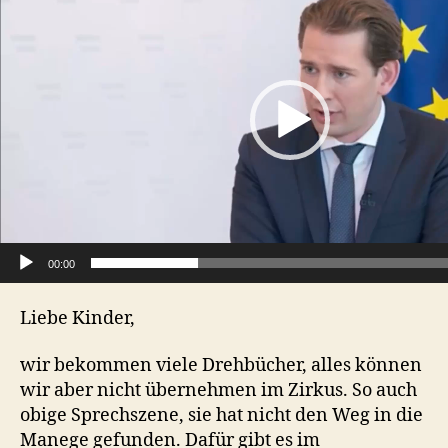
d
e
o
P
l
a
y
e
r
00:00
Liebe Kinder,
wir bekommen viele Drehbücher, alles können
wir aber nicht übernehmen im Zirkus. So auch
obige Sprechszene, sie hat nicht den Weg in die
Manege gefunden. Dafür gibt es im