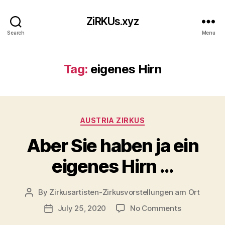
ZiRKUs.xyz
Search
Menu
Tag:
eigenes Hirn
Categories
AUSTRIA ZIRKUS
Aber Sie haben ja ein
eigenes Hirn …
By
Zirkusartisten-Zirkusvorstellungen am Ort
Post
author
on
July 25, 2020
No Comments
Post
Aber
date