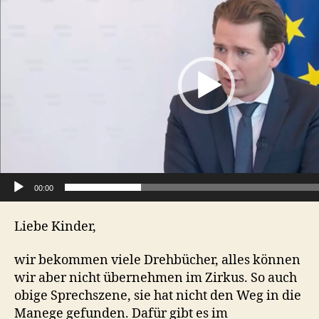
d
e
o
P
l
a
y
e
r
00:00
Liebe Kinder,
wir bekommen viele Drehbücher, alles können
wir aber nicht übernehmen im Zirkus. So auch
obige Sprechszene, sie hat nicht den Weg in die
Manege gefunden. Dafür gibt es im