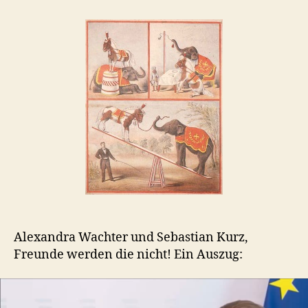
Sie
haben
ja
ein
eigenes
Hirn
…
Alexandra Wachter und Sebastian Kurz,
Freunde werden die nicht! Ein Auszug:
V
i