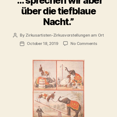
“… sprechen wir aber
über die tiefblaue
Nacht.”
By
Zirkusartisten-Zirkusvorstellungen am Ort
Post
author
on
October 18, 2019
No Comments
Post
“…
date
sprechen
wir
aber
über
die
tiefblaue
Nacht.”