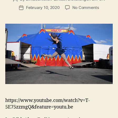
author
on
February 10, 2020
No Comments
Post
Manege
date
frei:
Trojanisc
Pferd
https://www.youtube.com/watch?v=T-
5E75zzmgQ&feature=youtu.be