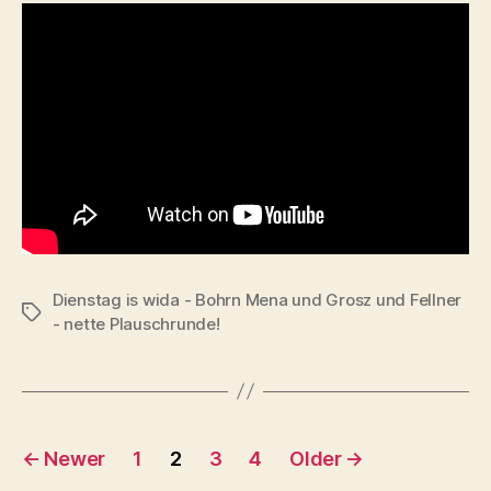
Dienstag is wida - Bohrn Mena und Grosz und Fellner
Tags
- nette Plauschrunde!
Posts
←
Newer
1
2
3
4
Older
→