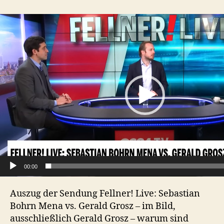
Zirkus
im
V
Möbelhaus
i
Österreich!
d
e
o
P
l
a
y
e
r
00:00
Auszug der Sendung Fellner! Live: Sebastian
Bohrn Mena vs. Gerald Grosz – im Bild,
ausschließlich Gerald Grosz – warum sind