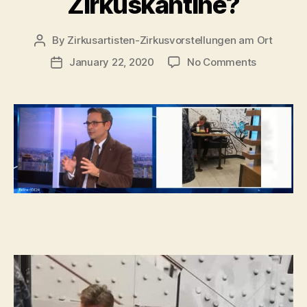
Zirkuskantine?
By
Zirkusartisten-Zirkusvorstellungen am Ort
Post
author
on
January 22, 2020
No Comments
Post
Zirkuskant
date