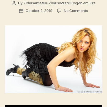
By
Zirkusartisten-Zirkusvorstellungen am Ort
Post
author
on
October 2, 2019
No Comments
Post
Maschek
date
–
nach
dem
Austriazirk
(Nationalr
2019)