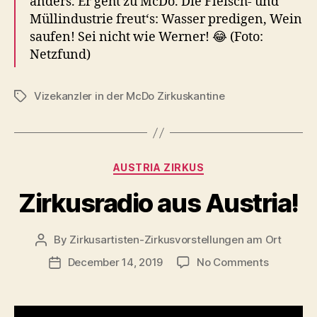
anders. Er geht zu McDo. Die Fleisch- und
Müllindustrie freut‘s: Wasser predigen, Wein
saufen! Sei nicht wie Werner! 😂 (Foto:
Netzfund)
Vizekanzler in der McDo Zirkuskantine
Tags
Categories
AUSTRIA ZIRKUS
Zirkusradio aus Austria!
By
Zirkusartisten-Zirkusvorstellungen am Ort
Post
author
on
December 14, 2019
No Comments
Post
Zirkusrad
date
aus
Austria!