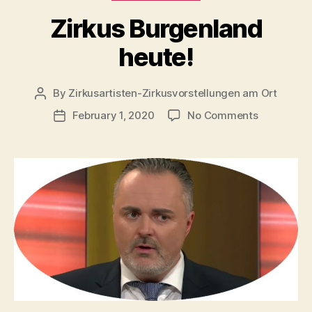
Zirkus Burgenland
heute!
By
Zirkusartisten-Zirkusvorstellungen am Ort
Post
author
on
February 1, 2020
No Comments
Post
Zirkus
date
Burgenlan
heute!