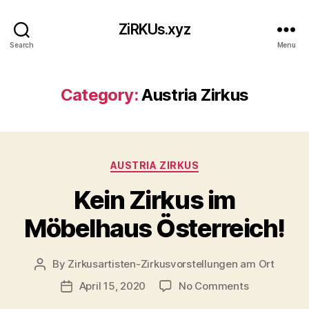
ZiRKUs.xyz
Search
Menu
Category:
Austria Zirkus
Categories
AUSTRIA ZIRKUS
Kein Zirkus im
Möbelhaus Österreich!
By
Zirkusartisten-Zirkusvorstellungen am Ort
Post
author
on
April 15, 2020
No Comments
Post
Kein
date