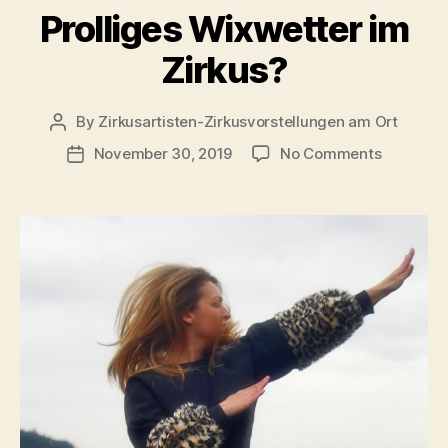
Prolliges Wixwetter im
Zirkus?
By
Zirkusartisten-Zirkusvorstellungen am Ort
Post
author
on
November 30, 2019
No Comments
Post
Prolliges
date
Wixwette
im
Zirkus?