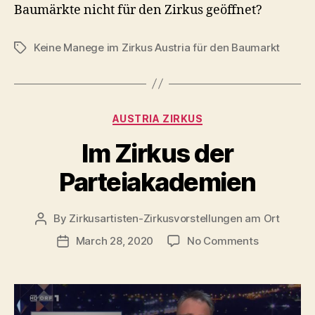
Baumärkte nicht für den Zirkus geöffnet?
Keine Manege im Zirkus Austria für den Baumarkt
Tags
Categories
AUSTRIA ZIRKUS
Im Zirkus der
Parteiakademien
By
Zirkusartisten-Zirkusvorstellungen am Ort
Post
author
on
March 28, 2020
No Comments
Post
Im
date
Zirkus
der
Parteiakad