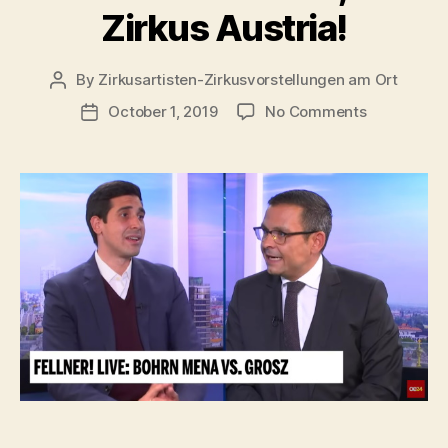
Zirkus Austria!
By
Zirkusartisten-Zirkusvorstellungen am Ort
Post
author
on
October 1, 2019
No Comments
Post
Noch
date
vieles
offen,
im
Zirkus
Austria!