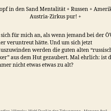
opf in den Sand Mentalität + Russen + Ameri
Austria-Zirkus pur! +
 sich für mich an, als wenn jemand bei der Ö
er veruntreut hätte. Und um sich jetzt
uszuwinden werden die guten alten “russisc
er” aus dem Hut gezaubert. Mal ehrlich: ist d
er nicht etwas etwas zu alt?
adler
,
Vilimsky
,
Wahl Duell in der Zirkusarena - Manege frei!