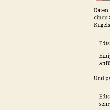
Daten 
einen 
Kugels
Edts
Eini
anfü
Und pa
Edts
seh