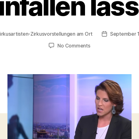
infallen läss
irkusartisten-Zirkusvorstellungen am Ort
September 1
Post
date
on
No Comments
Unglaublich,
was
sich
Austria
alles
im
Zirkus
einfallen
lässt!