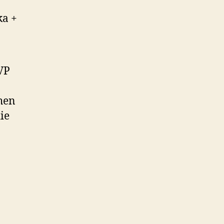
ka +
VP
hen
ie