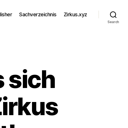
lisher
Sachverzeichnis
Zirkus.xyz
Search
 sich
Zirkus