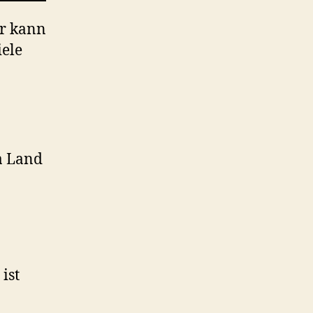
er kann
iele
a Land
ist