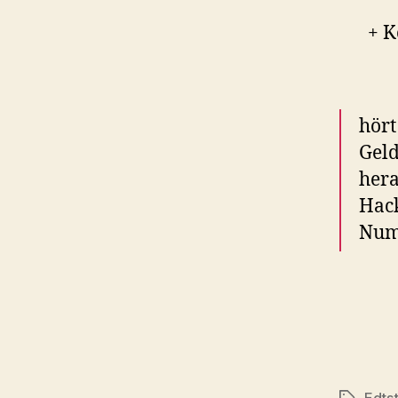
+ K
hört
Geld
hera
Hack
Numm
Edtst