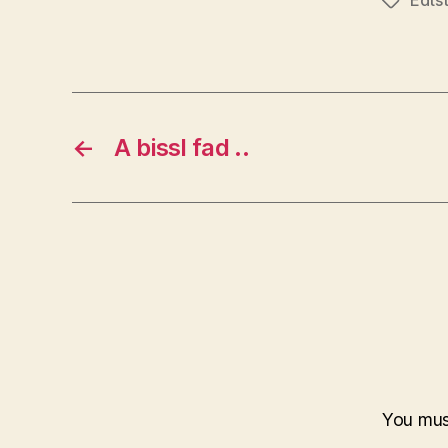
Tags
←
A bissl fad ..
You mu