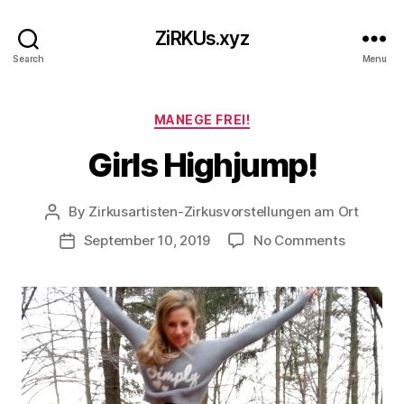
ZiRKUs.xyz
Search
Menu
Categories
MANEGE FREI!
Girls Highjump!
By
Zirkusartisten-Zirkusvorstellungen am Ort
Post
author
on
September 10, 2019
No Comments
Post
Girls
date
Highjump